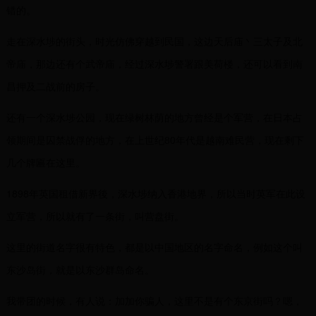
错的。
走在深水埗的街头，时光仿佛穿越到民国，这边天后庙丶三太子及北
帝庙，那边还有个武帝庙，经过深水埗警署跟美荷楼，还可以看到南
昌押及二战前的房子。
还有一个深水埗公园，现在绿树林荫的地方曾经是个军营，在日本占
领期间是囚禁战俘的地方，在上世纪80年代是越南难民营，现在剩下
几个牌匾在这里。
1898年英国租借新界後，深水埗纳入香港地界，所以当时英军在此设
立军营，所以就有了一条街，叫营盘街。
这里的街道名字很有特色，都是以中国地区的名字命名，例如这个叫
东沙岛街，就是以东沙群岛命名。
我带团的时候，有人说：加加你骗人，这里不是有个东京街吗？嗯，