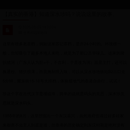
【真实的香港】知道深水埗吗？说说这里的故事。
2025-05-03 14:00:04
世界杯冠军教练
这里有很多老茶档，例如这家苏记茶档，是开24小时的。环境很一
般，但却吸引了超多本地人来吃，就是为了那口古早味儿。这家的猪
扒猪润（广东人认为肝=干，不吉利，于是改为润）面是主打，还可以
换通粉。猪扒很薄，而且腌制很入味，可以从深水埗地铁站B2出口走
5分钟，耀东街15-16号大排档，体验接地气的香港自由行，试试！
埗这个字在古代汉字是埔或埠，简单的说就是码头的意思，深水埗意
思就是深水码头。
1955年的8月，这里挖掘出一个东汉墓穴，虽然港府也请过好多砖家
来都查不出主人到底是谁，但香港的历史确定到东汉时期是绝对没有