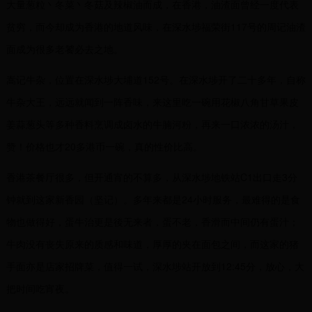
大量葱粒丶冬菜丶冬菇及辣椒油而成，在香港，油渣面曾经一度代表
贫穷，而今却成为香港的地道风味，在深水埗福荣街117号的周记油渣
面成为很多老饕必去之地。
嵩记牛杂，位置在深水埗大埔道152号。在深水埗开了二十多年，自称
牛杂大王，远远就闻到一阵香味，来这里吃一碗用花椒八角甘草果皮
姜蒜葱头等多种香料烹调成卤水的牛腩河粉，再来一口浓浓的汤汁，
赞！价格也才20多港币一碗，真的性价比高。
香港茶餐厅很多，但开通宵的不算多，从深水埗地铁站C1出口走3分
钟就到这家新香园（坚记）。多年来都是24小时服务，最难得的是食
物也做得好，蛋牛治更是後无来者，蛋不老，香滑而中间仍有蛋汁；
牛肉没有丧失原来的质感和味道，厚厚的夹在面包之间，而这家的猪
手面亦是店家招牌菜，值得一试，深水埗站开放到12:45分，放心，大
把时间吃宵夜。