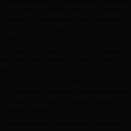
香港的大排档至今只是剩下26间，主要是集中在中环丶深水埗和石硖
尾一带，是香港其中一种很受欢迎的街头露天食肆，也代表香港特有
的街头饮食文化，很多不同种类的食品丶价钱合理，但大牌档这种街
头饮食文化渐渐式微，若不继续发牌，相信不用多久就会消失在历史
的年轮中。
不要大排档，去菜馆！这里很多从40年代开到现在，在九江街找找，
酥炸小棠菜丶翠玉瓜丶XO酱炒猪颈肉丶胡椒中虾煲丶卤水拼盘。。。
wow。。。
好！还可以再去一些高一档次的，在大埔道140号有家深水埗中央饭
店，从1961年开业至今，充满怀旧味道，盐焗鸡及西米布甸灰常好吃
哒！往里面一坐，大婶手推点心车从你身边而过，一众食客便会一拥
而上各自拿走，时空倒流。
油渣面是传统的香港美食，用炸掉肥膏的肥猪肉，然後在面条上加上