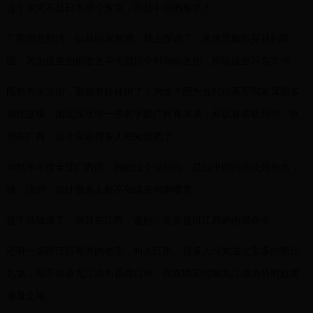
这个东京不是日本那个东京，而是中国的东京！
广西的北部湾，以前叫东京湾，我上面说了，来这里貌似穿越到民
国，因为这里的街道名字大都那个时间命名的，所以这里叫东京湾。
既然有东京街，那就有桂林街了！为啥？因为当时桂系军阀家属很多
居住这里，因此深水埗一些名字跟广西有关系，所以有条钦州街，钦
州在广西，这个应该很多人都知道吧？
当然不可能全部广西的，例如这个汝州街，是以中国河南汝州命名，
嗯，汝州，估计很多人都不知道在河南哪里。
这个就知道了，南昌在江西，是的，这里是以江西的南昌命名。
还有一条跟江西有关的名字，叫九江街。很多人只知道北京条约割让
九龙，却不知道九江成为通商口岸，而在民国时期九江成为当时政要
避暑之地。