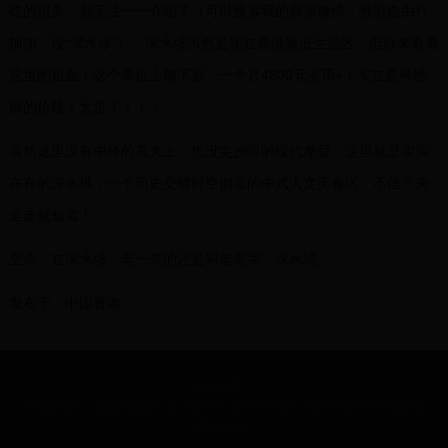
吃的很多，都无法一一介绍了（可以搜索我的新浪微博：香港自由行
加加，搜“深水埗”）。深水埗虽然是现在香港最低生活区，但你来看看
这里的租金！这个单位上铺下厕，一个月4800元港币+！实在是神经
病的价格！太贵了！！！
虽然这里没有中环的高大上，也没尖沙咀的现代摩登，这里就是实实
在在的深水埗，一个历史交错时空倒流的中式人文美食区，不信？来
走走就知道！
至今，在深水埗，老一辈的还是叫老名字，深水埔。
发布于：中国香港
友情链接：
Copyright © 2022 2022卡塔尔世界杯_世界杯下载 - 985mk.com All Rights
Reserved.