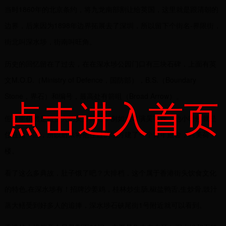
当时1860年的北京条约，将九龙南部割让给英国，这里就是跟清朝的
边界，后来因为1898年边界拓展去了深圳，所以留下个街名-界限街，
街北叫深水埗，街南叫旺角。
历史的回忆留在了过去，在在深水埗公园门口有三块石碑，上面有英
文M.O.D.（Ministry of Defence，国防部），B.S.（Boundary
Stone，界石）和编号，最高处有箭咀（Broad Arrow）。
点击进入首页
但这里仍然是很多人的美好回忆，例如大导演吴宇森，他小时候就是
住在这一区，所以后来将他住过的地方建了一个青年旅舍，叫美荷
楼。
看了这么多典故，肚子饿了吧？大排档，这个属于香港街头饮食文化
的特色,在深水埗有！招牌沙姜鸡，桂林炒生肠,椒盐鸭舌,生炒骨,豉汁
蒸大鳝受到好多人的追捧，深水埗石硖尾街1号附近就可以看到。