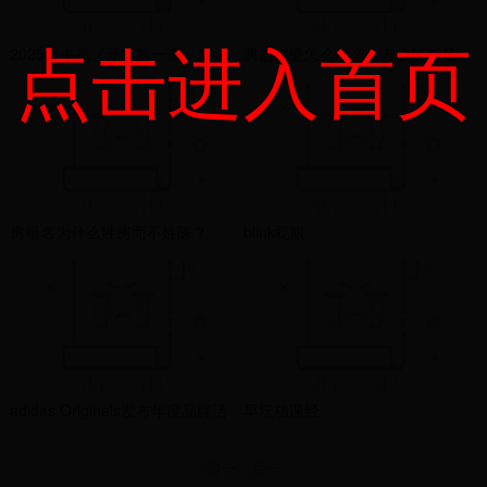
点击进入首页
2025年央视《开学第一课》来
腾盛陶瓷怎么样？全方位解析品
了，9月1日晚8点，请陪孩子一起
牌实力与产品优势
看！（附往年视频）
房祖名为什么姓房而不姓陈？
blink眨眼
adidas Originals发布年度品牌活
早坛功课经
动与广告大片
前一
后一