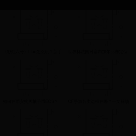
《彩虹六号》Lion怎么玩？新手
世界杯法国对塞内加尔比赛定位
入门教学，最简单的杀戮机器攻
球得分机会的创造与防守策略分
略
析
如何在币安购买柚子币EOS？
CF手游各类边框在哪？一文解锁
EOS生态投资策略指南
所有边框位置与设置攻略