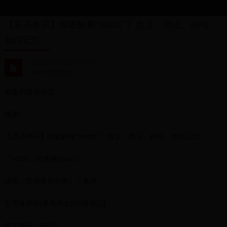
【英语单词】彻底解释“notch”！ 含义、用法、例句、
如何记忆
2025-05-03 09:06:30
今天世界杯
有趣的英语语法
検索:
【英语单词】彻底解释“notch”！ 含义、用法、例句、如何记忆
「notch」の意味(noun)
词类（英语单词分类）：名词
它用来表示[硬表面上的V形切口]。
中文翻译：[缺口]