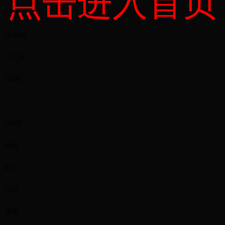
点击进入首页
记录~
比喻地
（记录
[某事]
）
notch
[sth]
onto
[sth]
盖鲁