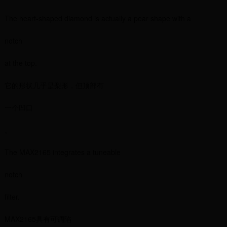
The heart-shaped diamond is actually a pear shape with a
notch
at the top.
它的形状几乎是梨形，但顶部有
一个凹口
。
The MAX2165 integrates a tuneable
notch
filter.
MAX2165具有可调陷