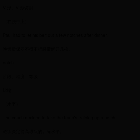
V 形、V 形切割
（在腰带上）
Paul had to let his belt out a few notches after dinner.
晚饭后保罗不得不把腰带解开几格。
notch
阶段、程度、等级
比喻
（水平）
The coach decided to take the team’s training up a notch.
教练决定提高球队的训练水平。