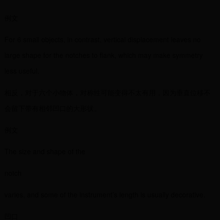
例文
For 6 small objects, in contrast, vertical displacement leaves no
large shape for the notches to flank, which may make symmetry
less useful.
相反，对于六个小物体，对称性可能变得不太有用，因为垂直位移不
会留下带有相邻凹口的大形状。
例文
The size and shape of the
notch
varies, and some of the instrument’s length is usually decorative.
凹口