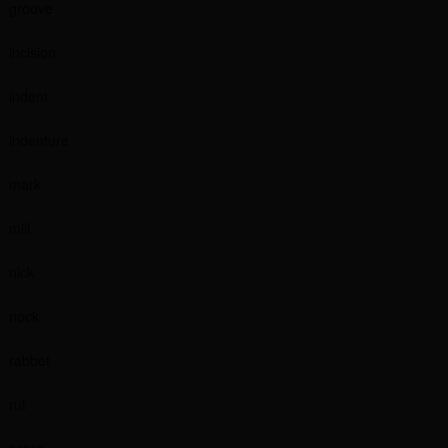
groove
incision
indent
indenture
mark
mill
nick
nock
rabbet
rut