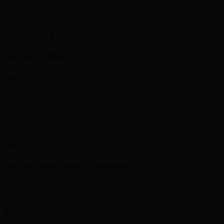
notch
preparation is guaranteed.
因此，保证了精确的
开槽
。
Thus, a
notch
filter type vibration isolator is constituted.
这构成了
陷波