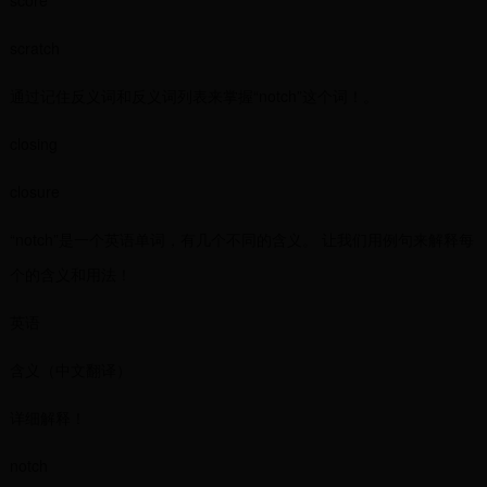
score
scratch
通过记住反义词和反义词列表来掌握“notch”这个词！。
closing
closure
“notch”是一个英语单词，有几个不同的含义。 让我们用例句来解释每
个的含义和用法！
英语
含义（中文翻译）
详细解释！
notch