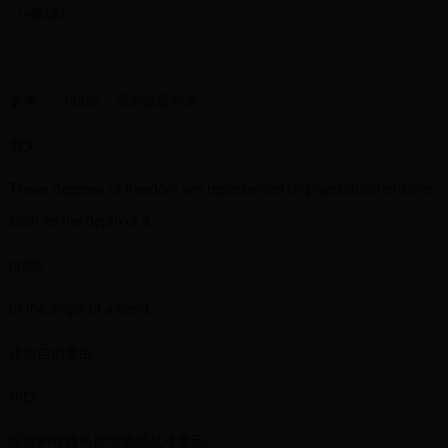
（=熟练）
。
参考：「notch」示例短语列表
例文
These degrees of freedom are represented by physical dimensions
such as the depth of a
notch
or the angle of a bend.
这些自由度由
切口
深度和弯曲角度等物理尺寸表示。