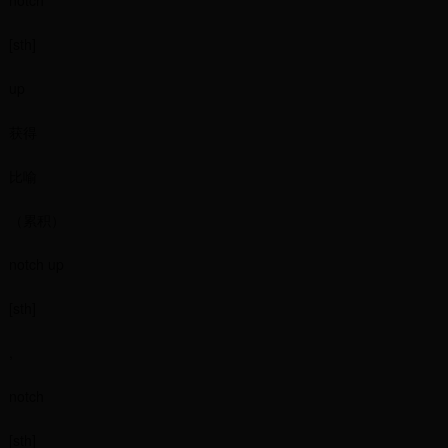
notch
[sth]
up
获得
比喻
（累积）
notch up
[sth]
,
notch
[sth]