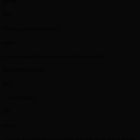
或凹槽。
例文
There is a distinct carnassial
notch
on the paracristid (not preserved on the protocristid).
副鸟纲有明显的肉食性
缺口
（原鸟纲不保留）。
例文
Notch
-receptor activation on neural progenitor cells, by binding to ligands