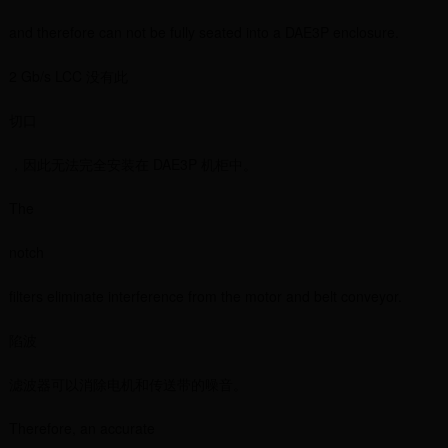
and therefore can not be fully seated into a DAE3P enclosure.
2 Gb/s LCC 没有此
切口
，因此无法完全安装在 DAE3P 机柜中。
The
notch
filters eliminate interference from the motor and belt conveyor.
陷波
滤波器可以消除电机和传送带的噪音。
Therefore, an accurate