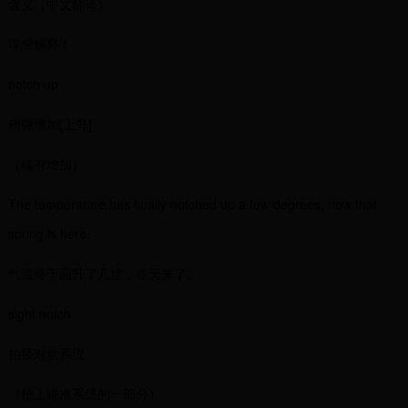
含义（中文翻译）
详细解释！
notch up
稍微增加[上升]
（略有增加）
The temperature has finally notched up a few degrees, now that
spring is here.
气温终于回升了几度，春天来了。
sight notch
拍摄对焦系统
（枪上瞄准系统的一部分）