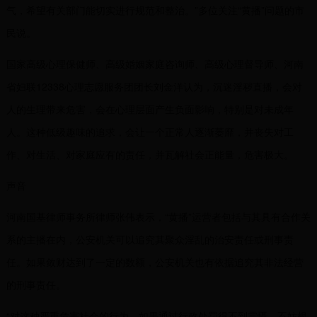
气，希望有关部门能切实进行规范和整治。”多位关注“黄播”问题的市
民说。
国家高级心理保健师、高级婚姻家庭咨询师、高级心理督导师、河南
省妇联12338心理志愿服务团团长刘金洋认为，沉迷淫秽直播，会对
人的生理带来危害，会在心理层面产生负面影响，特别是对未成年
人。这种低级趣味的追求，会让一个正常人逐渐萎靡，并丧失对工
作、对生活、对家庭应有的责任，并瓦解社会正能量，危害极大。
声音
河南国基律师事务所律师张伟表示，“黄播”运营者包括与其具有合作关
系的主播在内，公安机关可以追究其聚众淫乱的治安责任或刑事责
任。如果敛财达到了一定的数额，公安机关也有依据追究其非法经营
的刑事责任。
“对这种严重危害社会的行为，如果通过行政处罚得不到震慑，不妨根