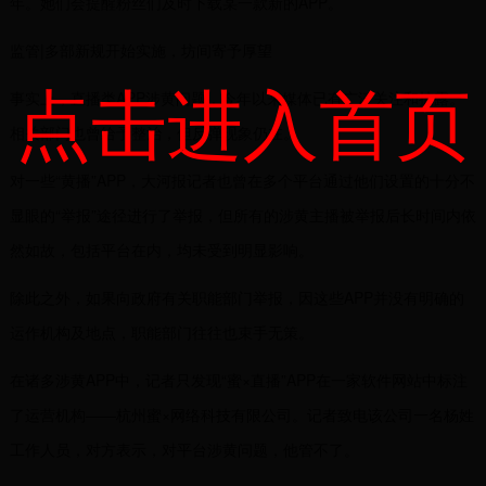
年。她们会提醒粉丝们及时下载某一款新的APP。
监管|多部新规开始实施，坊间寄予厚望
点击进入首页
事实上，直播类APP涉黄问题，今年以来媒体已有广泛关注和披露。
相关部门也曾给予整治，但反弹现象仍在。
对一些“黄播”APP，大河报记者也曾在多个平台通过他们设置的十分不
显眼的“举报”途径进行了举报，但所有的涉黄主播被举报后长时间内依
然如故，包括平台在内，均未受到明显影响。
除此之外，如果向政府有关职能部门举报，因这些APP并没有明确的
运作机构及地点，职能部门往往也束手无策。
在诸多涉黄APP中，记者只发现“蜜×直播”APP在一家软件网站中标注
了运营机构——杭州蜜×网络科技有限公司。记者致电该公司一名杨姓
工作人员，对方表示，对平台涉黄问题，他管不了。