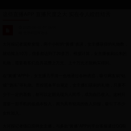
这些直播APP 直播尺度之大 实在令人瞠目结舌
2025-06-03 07:18:06
世界杯冠军教练
大河报记者观察发现，两个小时的“黄播”表演，女主播获得的礼物数，
就动辄上10万，很多都达到了20多万。根据计算，女主播被刷出来的
礼物，需要看客们总共花费上万元、上十万元才能购买得到。
在“黄播”APP中，女主播几乎清一色地通过各种诱惑，吸引网友刷“钻
戒”“跑车”等礼物。而按照各平台规定，女主播们获刷的礼物，只要不
少于一定的基数，都可以定期兑现为人民币，成为自己收入。这种只
需要一部手机的低成本投入，因为具有较高的收入回报，吸引了不少
女性加入。
大河报记者借口应聘女主播，与多款“黄播”APP的平台客服通过QQ取