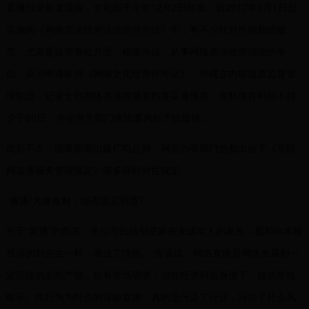
直播行业鱼龙混杂，文化部于今年12月2日印发、自2017年1月1日起
实施的《网络表演经营活动管理办法》中，有不少针对性的新的规
范，尤其是运营单位方面。根据办法，从事网络表演经营活动的单
位，应当申请取得《网络文化经营许可证》，并建立内部巡查监督管
理制度，记录全部网络表演视频资料并妥善保存，资料保存时间不得
少于60日，并在有关部门依法查询时予以提供。
此前不久，国家新闻出版广电总局、网信办等部门也都出台了《互联
网直播服务管理规定》等多部针对性规定。
“黄播”大肆敛财，能否追究刑责?
对于“黄播”的危害，多位市民特别是家有未成年人的家长，都和向本报
投诉的刘先生一样，表达了愤怒。“应该说，网络直播是网络发展到一
定阶段的必然产物，也有市场需求，但在经济利益驱使下，这些靠性
暗示、性行为为特点的淫秽直播，真的是污染了行业，污染了社会风