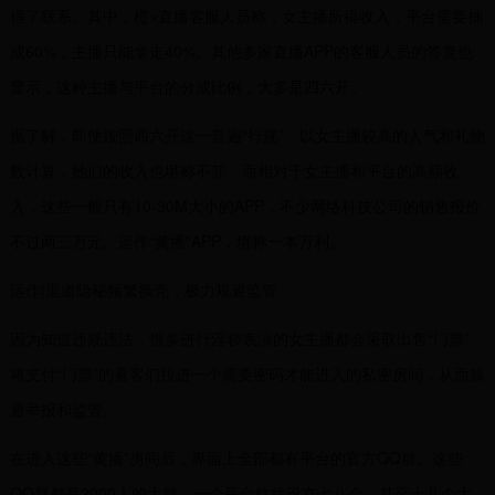
得了联系。其中，橙×直播客服人员称，女主播所得收入，平台需要抽
成60%，主播只能拿走40%。其他多家直播APP的客服人员的答复也
显示，这种主播与平台的分成比例，大多是四六开。
据了解，即便按照四六开这一普遍“行规”，以女主播较高的人气和礼物
数计算，她们的收入也堪称不菲。而相对于女主播和平台的高额收
入，这些一般只有10-30M大小的APP，不少网络科技公司的销售报价
不过两三万元。运作“黄播”APP，堪称一本万利。
运作|渠道隐秘频繁换壳，极力规避监管
因为知道违规违法，很多进行淫秽表演的女主播都会采取出售“门票”，
将支付“门票”的看客们拉进一个需要密码才能进入的私密房间，从而躲
避举报和监管。
在进入这些“黄播”房间后，界面上全部都有平台的官方QQ群。这些
QQ群都是2000人的大群，一个平台往往设立七八个，甚至十几个大