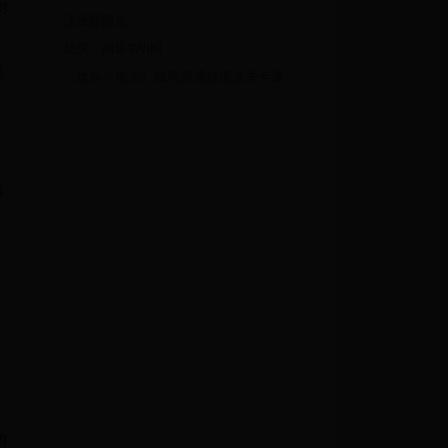
对
用教程精简版
汤液醪醴论
、
劫灭 - 崩坏3WIKI
员
《欢乐斗地主》残局普通难度全关卡通
关攻略
和
的