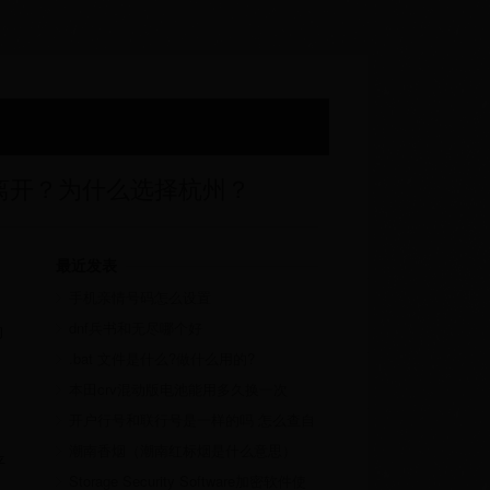
离开？为什么选择杭州？
最近发表
手机亲情号码怎么设置
dnf兵书和无尽哪个好
的
.bat 文件是什么?做什么用的?
本田crv混动版电池能用多久换一次
开户行号和联行号是一样的吗 怎么查自
己的开户行行号
潮南香烟（潮南红标烟是什么意思）
平
Storage Security Software加密软件使