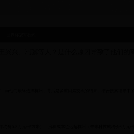
世界杯冠军教练
王兴兴、冯骥等人？是什么原因导致了他们的
才，而他们最终选择杭州，背后是多重因素交织的结果。结合搜索结果中
年均价5.8万元/平方米），房租成本也远超杭州（未来科技城均价6万元/