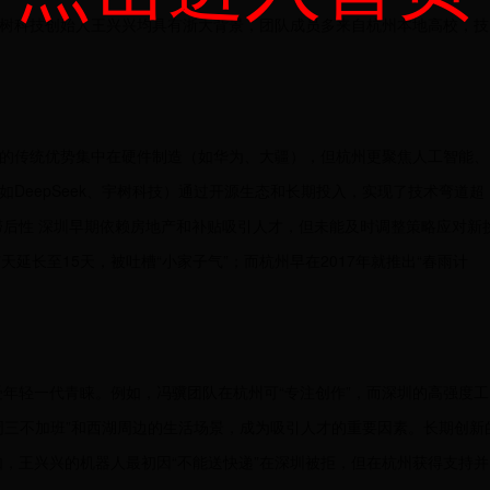
和宇树科技创始人王兴兴均具有浙大背景，团队成员多来自杭州本地高校，技
深圳的传统优势集中在硬件制造（如华为、大疆），但杭州更聚焦人工智能、
如DeepSeek、宇树科技）通过开源生态和长期投入，实现了技术弯道超
后性 深圳早期依赖房地产和补贴吸引人才，但未能及时调整策略应对新
天延长至15天，被吐槽“小家子气”；而杭州早在2017年就推出“春雨计
受年轻一代青睐。例如，冯骥团队在杭州可“专注创作”，而深圳的高强度工
“周三不加班”和西湖周边的生活场景，成为吸引人才的重要因素。长期创新
如，王兴兴的机器人最初因“不能送快递”在深圳被拒，但在杭州获得支持并