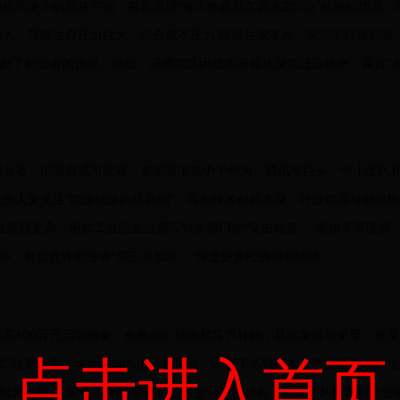
租到更小的居住空间，甚至出现“每天睁眼就欠房东200块”的极端情况。
入，导致生存压力巨大。综合成本压力 除居住成本外，深圳的行政罚款
加剧了创业者的负担。例如，冯骥团队因成本问题从深圳迁至杭州，直言“
引创业者，但随着城市发展，资源逐渐集中于华为、腾讯等巨头，中小团队
资人更关注“能送快递的机器狗”，而非技术创新本身。行政管理与创业氛
且流程复杂，例如工业区企业需应对多部门的“突击检查”，增加了管理成
著称，甚至允许创业者“周三不加班”，营造更宽松的创新环境。
最高100万元启动资金、免费办公场地和算力补贴，且政策落地更早、更灵
点击进入首页
式”注册服务，并允许30%的亏损风险，降低了试错成本。产业链与人才生
创大走廊”，聚集了4800余家科技企业和研发机构，形成了从教育到产业