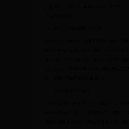
完整闭环。例如，DeepSeek创始人梁文锋
术迭代效率更高。
四、城市定位与战略重心的差异
深圳的“制造业依赖”与杭州的“硬科技突破” 
机器人等前沿领域。例如，杭州“六小龙”企业（
车，而深圳在类似领域反应较慢。政策导向的滞
战。例如，2025年深圳才将求职者免费住宿从7
划”，提供7天免费住宿和生活补贴。
五、个人选择与生活偏好
工作节奏与生活平衡 杭州的“佛系创业”文化更
作节奏被形容为“打工人靠咖啡续命”。杭州的
包容性 杭州更愿意为“非商业化”项目买单。例