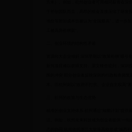
方米）。例如，杭州创业者可用相同薪资在深圳
于初创团队而言，高昂的租金直接压缩了研发投
地价等附加成本也被认为“全国最高”，进一步
工被高房价绑架”。
二、创业环境的结构性矛盾
资源向大企业倾斜 深圳早期以“政策松绑”吸
新兴项目难以获得支持。梁文锋曾提到，深圳投
围的冲突 部分创业者反映深圳的行政检查频繁
本。而杭州则以“政府不打扰、企业自主权高”
三、杭州的政策与生态优势
精准的创业支持体系 杭州通过“鲲鹏计划”提供
活。例如，杭州未来科技城为创业者提供“一站
态的协同 杭州依托浙江大学等高校形成“城西科